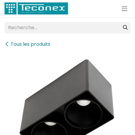
Se rendre au contenu
Tous les produits