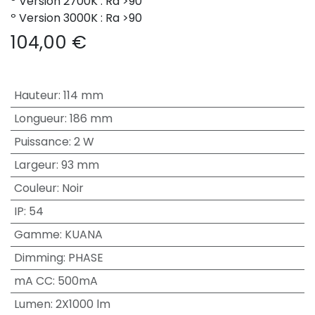
º Version 2700K : Ra >90
º Version 3000K : Ra >90
104,00
€
Hauteur
:
114 mm
Longueur
:
186 mm
Puissance
:
2 W
Largeur
:
93 mm
Couleur
:
Noir
IP
:
54
Gamme
:
KUANA
Dimming
:
PHASE
mA CC
:
500mA
Lumen
:
2X1000 lm