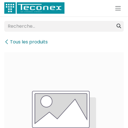
Se rendre au contenu
Tous les produits