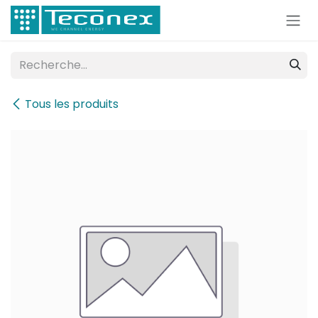
Se rendre au contenu
Tous les produits