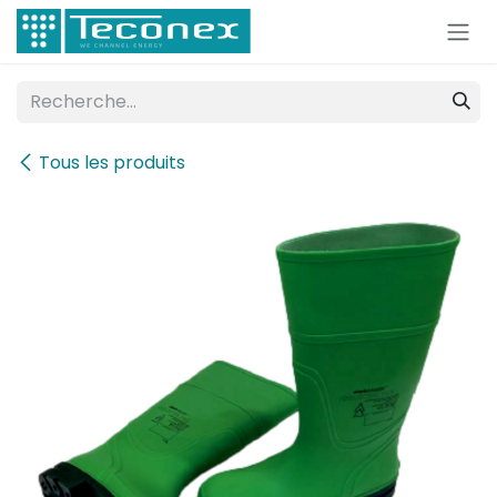
Se rendre au contenu
Tous les produits