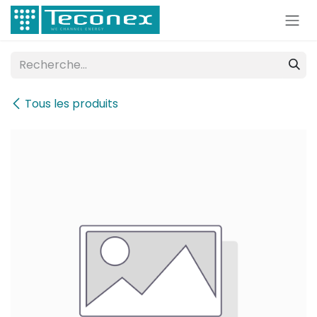
Se rendre au contenu
Tous les produits