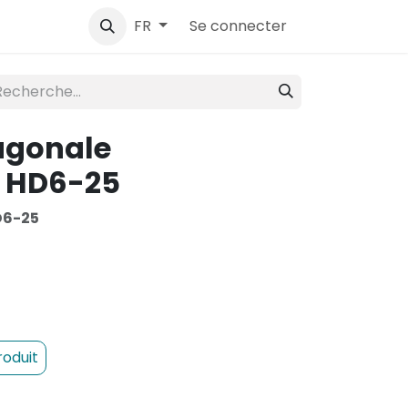
ntact
Se connecter
FR
agonale
 HD6-25
D6-25
roduit