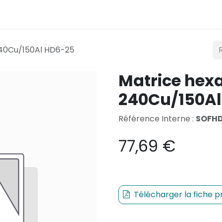
Éclairage
Mobilité
Teconex
Catalogue
Co
240Cu/150Al HD6-25
Matrice hex
240Cu/150Al
Référence Interne :
SOFH
77,69
€
Télécharger la fiche p