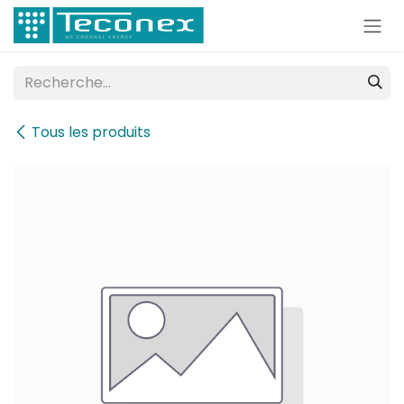
Se rendre au contenu
Tous les produits