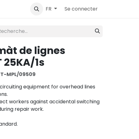
ntact
Se connecter
FR
màt de lignes
T 25KA/1s
T-MPL/09509
circuiting equipment for overhead lines
ons.
tect workers against accidental switching
uring repair work.
tandard.