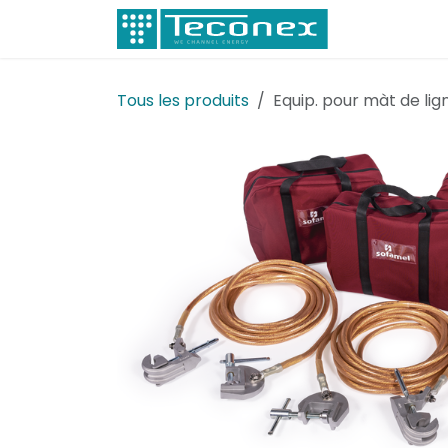
Se rendre au contenu
Électricité
Tous les produits
Equip. pour màt de li