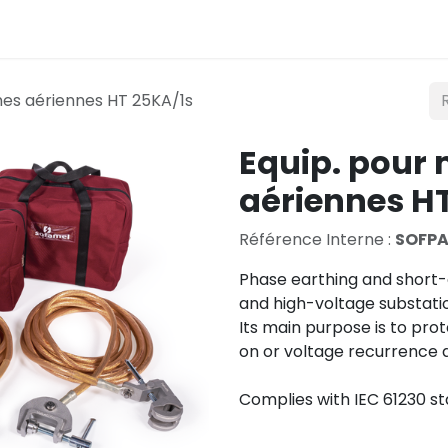
Éclairage
Mobilité
Teconex
Catalogue
Co
gnes aériennes HT 25KA/1s
Equip. pour 
aériennes H
Référence Interne :
SOFPA
Phase earthing and short-
and high-voltage substati
Its main purpose is to pro
on or voltage recurrence d
Complies with IEC 61230 s