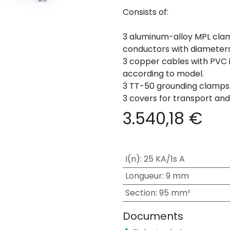
Consists of:
3 aluminum-alloy MPL clam
conductors with diameters
3 copper cables with PVC i
according to model.
3 TT-50 grounding clamps
3 covers for transport an
3.540,18
€
I(n)
:
25 KA/1s A
Longueur
:
9 mm
Section
:
95 mm²
Documents