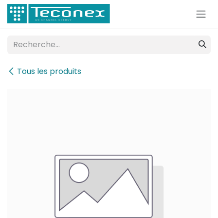
Se rendre au contenu
Tous les produits