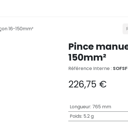
Éclairage
Mobilité
Teconex
Catalogue
Co
nçon 16-150mm²
Pince manuel
150mm²
Référence Interne :
SOFSF
226,75
€
Longueur
:
765 mm
Poids
:
5.2 g