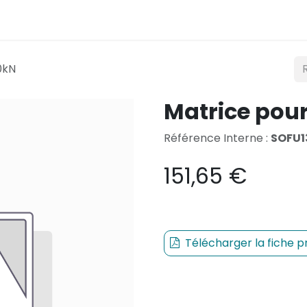
Éclairage
Mobilité
Teconex
Catalogue
Co
0kN
Matrice pour
Référence Interne :
SOFU1
151,65
€
Télécharger la fiche p