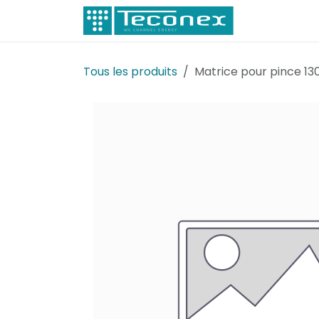
Se rendre au contenu
Électricité
Tous les produits
Matrice pour pince 13