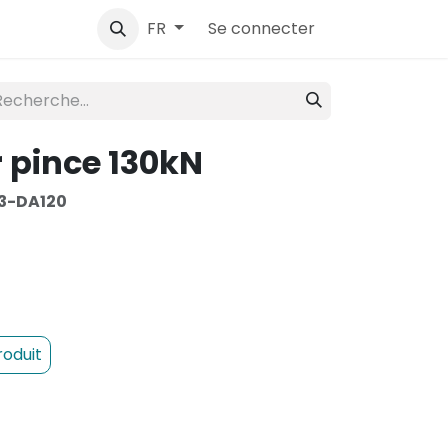
ntact
Se connecter
FR
 pince 130kN
3-DA120
roduit