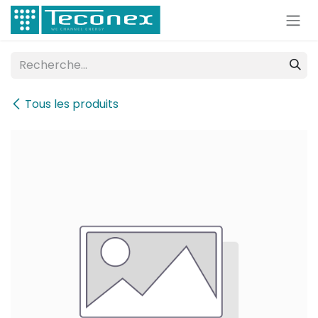
Se rendre au contenu
Tous les produits