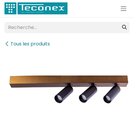
Se rendre au contenu
Tous les produits