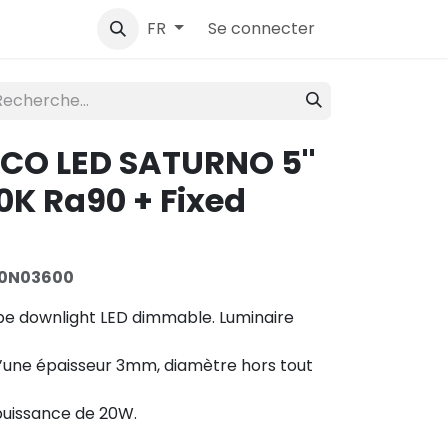
ntact
Se connecter
FR
ECO LED SATURNO 5''
0K Ra90 + Fixed
0N03600
pe downlight LED dimmable. Luminaire
 d’une épaisseur 3mm, diamètre hors tout
 puissance de 20W.