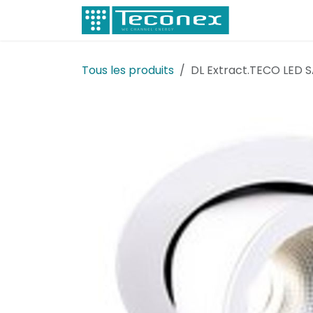
Se rendre au contenu
Électricité
Tous les produits
DL Extract.TECO LED S