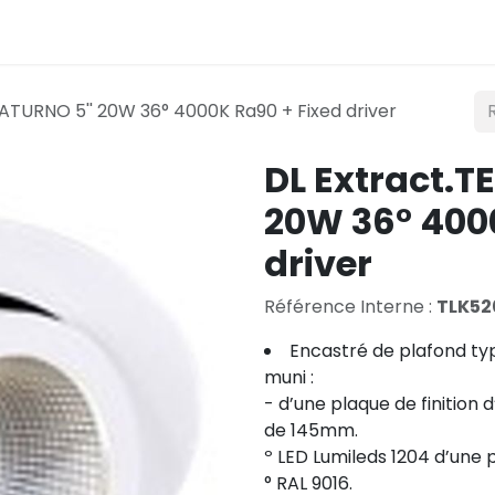
Éclairage
Mobilité
Teconex
Catalogue
Co
ATURNO 5'' 20W 36° 4000K Ra90 + Fixed driver
DL Extract.T
20W 36° 400
driver
Référence Interne :
TLK52
Encastré de plafond ty
muni :
- d’une plaque de finition
de 145mm.
º LED Lumileds 1204 d’une
° RAL 9016.