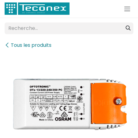
Se rendre au contenu
Tous les produits