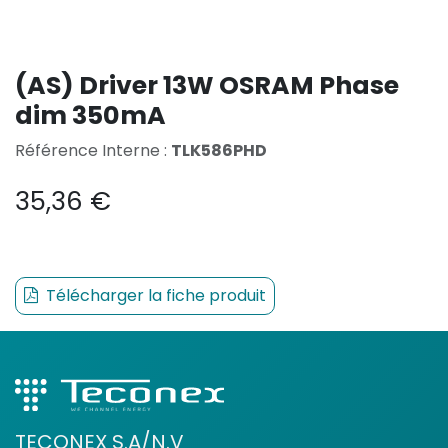
(AS) Driver 13W OSRAM Phase
dim 350mA
Référence Interne :
TLK586PHD
35,36
€
Télécharger la fiche produit
TECONEX S.A/N.V