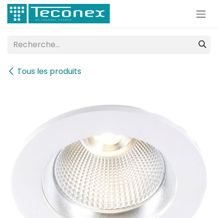
Se rendre au contenu
Tous les produits