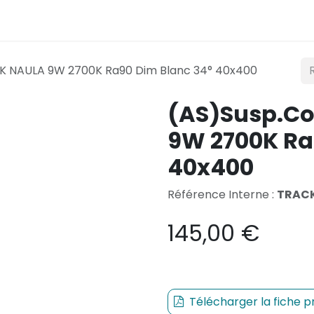
Éclairage
Mobilité
Teconex
Catalogue
Co
K NAULA 9W 2700K Ra90 Dim Blanc 34° 40x400
(AS)Susp.C
9W 2700K Ra
40x400
Référence Interne :
TRAC
145,00
€
Télécharger la fiche p