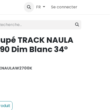
ntact
Se connecter
FR
oupé TRACK NAULA
90 Dim Blanc 34°
KNAULAW2700K
roduit