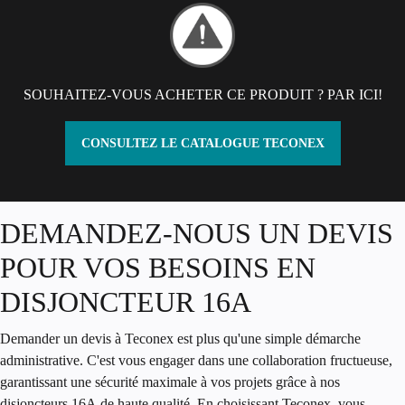
SOUHAITEZ-VOUS ACHETER CE PRODUIT ? PAR ICI!
CONSULTEZ LE CATALOGUE TECONEX
Paragraphe
DEMANDEZ-NOUS UN DEVIS
POUR VOS BESOINS EN
DISJONCTEUR 16A
Demander un devis à Teconex est plus qu'une simple démarche
administrative. C'est vous engager dans une collaboration fructueuse,
garantissant une sécurité maximale à vos projets grâce à nos
disjoncteurs 16A
de haute qualité. En choisissant Teconex, vous