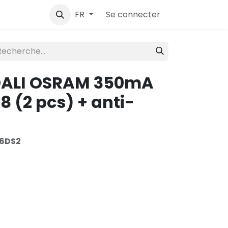
ntact
Se connecter
FR
 DALI OSRAM 350mA
 (2 pcs) + anti-
6DS2