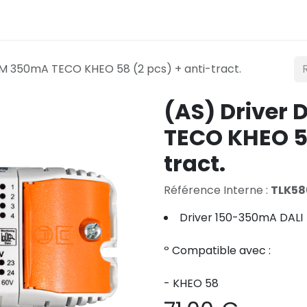
Éclairage
Mobilité
Teconex
Catalogue
Co
AM 350mA TECO KHEO 58 (2 pcs) + anti-tract.
(AS) Driver
TECO KHEO 58
tract.
Référence Interne :
TLK58
Driver 150-350mA DALI
º Compatible avec :
- KHEO 58