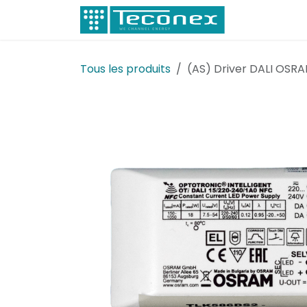
Se rendre au contenu
Électricité
Tous les produits
(AS) Driver DALI OSR