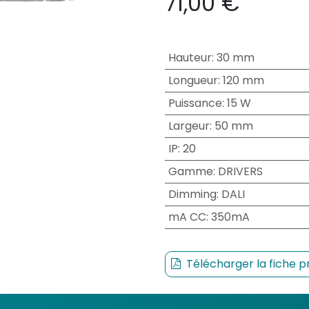
71,00
€
Hauteur
:
30 mm
Longueur
:
120 mm
Puissance
:
15 W
Largeur
:
50 mm
IP
:
20
Gamme
:
DRIVERS
Dimming
:
DALI
mA CC
:
350mA
Télécharger la fiche p